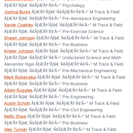
ÃƒÆ’Ã†'Ãƒâ€ 'Â¢ÃƒÆ’Ã†'Â¢'Â¬" Psychology
Joshua Burks
ÃƒÆ’Ã†'Ãƒâ€ 'Â¢ÃƒÆ’Ã†'Â¢'Â¬" M Track & Field
ÃƒÆ’Ã†'Ãƒâ€ 'Â¢ÃƒÆ’Ã†'Â¢'Â¬" Pre-Aerospace Engineering
Xavier Coakley
ÃƒÆ’Ã†'Ãƒâ€ 'Â¢ÃƒÆ’Ã†'Â¢'Â¬" M Track & Field
ÃƒÆ’Ã†'Ãƒâ€ 'Â¢ÃƒÆ’Ã†'Â¢'Â¬" Pre-Exercise Science
Shawn Johnson
ÃƒÆ’Ã†'Ãƒâ€ 'Â¢ÃƒÆ’Ã†'Â¢'Â¬" M Track & Field
ÃƒÆ’Ã†'Ãƒâ€ 'Â¢ÃƒÆ’Ã†'Â¢'Â¬" Pre-Business
Krister Jonsson
ÃƒÆ’Ã†'Ãƒâ€ 'Â¢ÃƒÆ’Ã†'Â¢'Â¬" M Track & Field
ÃƒÆ’Ã†'Ãƒâ€ 'Â¢ÃƒÆ’Ã†'Â¢'Â¬" Undeclared Science and Math
Alexander Ngei ÃƒÆ’Ã†'Ãƒâ€ 'Â¢ÃƒÆ’Ã†'Â¢'Â¬" M Track & Field
ÃƒÆ’Ã†'Ãƒâ€ 'Â¢ÃƒÆ’Ã†'Â¢'Â¬" Pre-Mechanical Engineering
Mark Rubalcaba
ÃƒÆ’Ã†'Ãƒâ€ 'Â¢ÃƒÆ’Ã†'Â¢'Â¬" M Track & Field
ÃƒÆ’Ã†'Ãƒâ€ 'Â¢ÃƒÆ’Ã†'Â¢'Â¬" Pre-Business
Adam Ruggles
ÃƒÆ’Ã†'Ãƒâ€ 'Â¢ÃƒÆ’Ã†'Â¢'Â¬" M Track & Field
ÃƒÆ’Ã†'Ãƒâ€ 'Â¢ÃƒÆ’Ã†'Â¢'Â¬" Pre-Engineering
Austin Schott
ÃƒÆ’Ã†'Ãƒâ€ 'Â¢ÃƒÆ’Ã†'Â¢'Â¬" M Track & Field
ÃƒÆ’Ã†'Ãƒâ€ 'Â¢ÃƒÆ’Ã†'Â¢'Â¬" Pre-Civil Engineering
Reilly Shaw
ÃƒÆ’Ã†'Ãƒâ€ 'Â¢ÃƒÆ’Ã†'Â¢'Â¬" M Track & Field
ÃƒÆ’Ã†'Ãƒâ€ 'Â¢ÃƒÆ’Ã†'Â¢'Â¬" Pre-Business
Alex Tucker
ÃƒÆ’Ã†'Ãƒâ€ 'Â¢ÃƒÆ’Ã†'Â¢'Â¬" M Track & Field