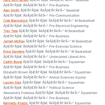
ÃƒÆ’Ã†'Ãƒâ€ 'Â¢ÃƒÆ’Ã†'Â¢'Â¬" Pre-Business
Alan Smith
ÃƒÆ’Ã†'Ãƒâ€ 'Â¢ÃƒÆ’Ã†'Â¢'Â¬" Baseball
ÃƒÆ’Ã†'Ãƒâ€ 'Â¢ÃƒÆ’Ã†'Â¢'Â¬" Pre-Communication
Cole Blackstock
ÃƒÆ’Ã†'Ãƒâ€ 'Â¢ÃƒÆ’Ã†'Â¢'Â¬" M Basketball
ÃƒÆ’Ã†'Ãƒâ€ 'Â¢ÃƒÆ’Ã†'Â¢'Â¬" Pre-Electrical Engineering
Trey Tate
ÃƒÆ’Ã†'Ãƒâ€ 'Â¢ÃƒÆ’Ã†'Â¢'Â¬" M Basketball
ÃƒÆ’Ã†'Ãƒâ€ 'Â¢ÃƒÆ’Ã†'Â¢'Â¬" Pre-Business
Janiah McKay
ÃƒÆ’Ã†'Ãƒâ€ 'Â¢ÃƒÆ’Ã†'Â¢'Â¬" W Basketball
ÃƒÆ’Ã†'Ãƒâ€ 'Â¢ÃƒÆ’Ã†'Â¢'Â¬" Pre-Exercise Science
Erica Sanders
ÃƒÆ’Ã†'Ãƒâ€ 'Â¢ÃƒÆ’Ã†'Â¢'Â¬" W Basketball
ÃƒÆ’Ã†'Ãƒâ€ 'Â¢ÃƒÆ’Ã†'Â¢'Â¬" Undeclared Liberal Arts
Caitlin Boyle
ÃƒÆ’Ã†'Ãƒâ€ 'Â¢ÃƒÆ’Ã†'Â¢'Â¬" Equestrian
ÃƒÆ’Ã†'Ãƒâ€ 'Â¢ÃƒÆ’Ã†'Â¢'Â¬" Pre-Business
Elizabeth Brown ÃƒÆ’Ã†'Ãƒâ€ 'Â¢ÃƒÆ’Ã†'Â¢'Â¬" Equestrian
ÃƒÆ’Ã†'Ãƒâ€ 'Â¢ÃƒÆ’Ã†'Â¢'Â¬" Animal Sciences-Equine
Lauren Diaz
ÃƒÆ’Ã†'Ãƒâ€ 'Â¢ÃƒÆ’Ã†'Â¢'Â¬" Equestrian
ÃƒÆ’Ã†'Ãƒâ€ 'Â¢ÃƒÆ’Ã†'Â¢'Â¬" Political Science
Alessandra Fratessa ÃƒÆ’Ã†'Ãƒâ€ 'Â¢ÃƒÆ’Ã†'Â¢'Â¬" Equestrian
ÃƒÆ’Ã†'Ãƒâ€ 'Â¢ÃƒÆ’Ã†'Â¢'Â¬" Pre-Business
Kennedy Knapic
ÃƒÆ’Ã†'Ãƒâ€ 'Â¢ÃƒÆ’Ã†'Â¢'Â¬" Equestrian