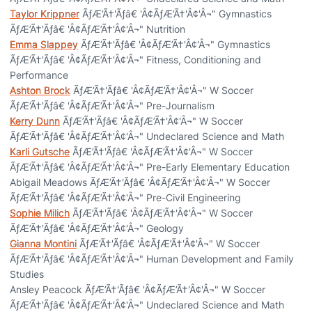
Taylor Krippner
ÃƒÆ’Ã†'Ãƒâ€ 'Â¢ÃƒÆ’Ã†'Â¢'Â¬" Gymnastics
ÃƒÆ’Ã†'Ãƒâ€ 'Â¢ÃƒÆ’Ã†'Â¢'Â¬" Nutrition
Emma Slappey
ÃƒÆ’Ã†'Ãƒâ€ 'Â¢ÃƒÆ’Ã†'Â¢'Â¬" Gymnastics
ÃƒÆ’Ã†'Ãƒâ€ 'Â¢ÃƒÆ’Ã†'Â¢'Â¬" Fitness, Conditioning and
Performance
Ashton Brock
ÃƒÆ’Ã†'Ãƒâ€ 'Â¢ÃƒÆ’Ã†'Â¢'Â¬" W Soccer
ÃƒÆ’Ã†'Ãƒâ€ 'Â¢ÃƒÆ’Ã†'Â¢'Â¬" Pre-Journalism
Kerry Dunn
ÃƒÆ’Ã†'Ãƒâ€ 'Â¢ÃƒÆ’Ã†'Â¢'Â¬" W Soccer
ÃƒÆ’Ã†'Ãƒâ€ 'Â¢ÃƒÆ’Ã†'Â¢'Â¬" Undeclared Science and Math
Karli Gutsche
ÃƒÆ’Ã†'Ãƒâ€ 'Â¢ÃƒÆ’Ã†'Â¢'Â¬" W Soccer
ÃƒÆ’Ã†'Ãƒâ€ 'Â¢ÃƒÆ’Ã†'Â¢'Â¬" Pre-Early Elementary Education
Abigail Meadows ÃƒÆ’Ã†'Ãƒâ€ 'Â¢ÃƒÆ’Ã†'Â¢'Â¬" W Soccer
ÃƒÆ’Ã†'Ãƒâ€ 'Â¢ÃƒÆ’Ã†'Â¢'Â¬" Pre-Civil Engineering
Sophie Milich
ÃƒÆ’Ã†'Ãƒâ€ 'Â¢ÃƒÆ’Ã†'Â¢'Â¬" W Soccer
ÃƒÆ’Ã†'Ãƒâ€ 'Â¢ÃƒÆ’Ã†'Â¢'Â¬" Geology
Gianna Montini
ÃƒÆ’Ã†'Ãƒâ€ 'Â¢ÃƒÆ’Ã†'Â¢'Â¬" W Soccer
ÃƒÆ’Ã†'Ãƒâ€ 'Â¢ÃƒÆ’Ã†'Â¢'Â¬" Human Development and Family
Studies
Ansley Peacock ÃƒÆ’Ã†'Ãƒâ€ 'Â¢ÃƒÆ’Ã†'Â¢'Â¬" W Soccer
ÃƒÆ’Ã†'Ãƒâ€ 'Â¢ÃƒÆ’Ã†'Â¢'Â¬" Undeclared Science and Math