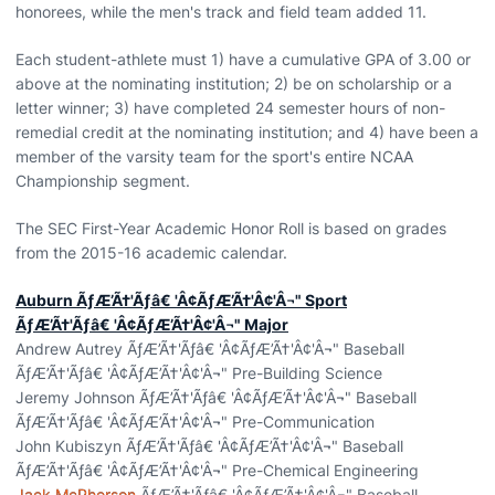
honorees, while the men's track and field team added 11.
Each student-athlete must 1) have a cumulative GPA of 3.00 or
above at the nominating institution; 2) be on scholarship or a
letter winner; 3) have completed 24 semester hours of non-
remedial credit at the nominating institution; and 4) have been a
member of the varsity team for the sport's entire NCAA
Championship segment.
The SEC First-Year Academic Honor Roll is based on grades
from the 2015-16 academic calendar.
Auburn ÃƒÆ’Ã†'Ãƒâ€ 'Â¢ÃƒÆ’Ã†'Â¢'Â¬" Sport
ÃƒÆ’Ã†'Ãƒâ€ 'Â¢ÃƒÆ’Ã†'Â¢'Â¬" Major
Andrew Autrey ÃƒÆ’Ã†'Ãƒâ€ 'Â¢ÃƒÆ’Ã†'Â¢'Â¬" Baseball
ÃƒÆ’Ã†'Ãƒâ€ 'Â¢ÃƒÆ’Ã†'Â¢'Â¬" Pre-Building Science
Jeremy Johnson ÃƒÆ’Ã†'Ãƒâ€ 'Â¢ÃƒÆ’Ã†'Â¢'Â¬" Baseball
ÃƒÆ’Ã†'Ãƒâ€ 'Â¢ÃƒÆ’Ã†'Â¢'Â¬" Pre-Communication
John Kubiszyn ÃƒÆ’Ã†'Ãƒâ€ 'Â¢ÃƒÆ’Ã†'Â¢'Â¬" Baseball
ÃƒÆ’Ã†'Ãƒâ€ 'Â¢ÃƒÆ’Ã†'Â¢'Â¬" Pre-Chemical Engineering
Jack McPherson
ÃƒÆ’Ã†'Ãƒâ€ 'Â¢ÃƒÆ’Ã†'Â¢'Â¬" Baseball