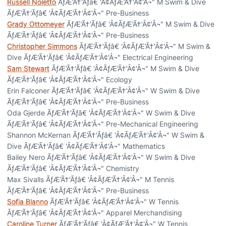
Russell Noletto
ÃƒÆ’Ã†'Ãƒâ€ 'Â¢ÃƒÆ’Ã†'Â¢'Â¬" M Swim & Dive
ÃƒÆ’Ã†'Ãƒâ€ 'Â¢ÃƒÆ’Ã†'Â¢'Â¬" Pre-Business
Grady Ottomeyer
ÃƒÆ’Ã†'Ãƒâ€ 'Â¢ÃƒÆ’Ã†'Â¢'Â¬" M Swim & Dive
ÃƒÆ’Ã†'Ãƒâ€ 'Â¢ÃƒÆ’Ã†'Â¢'Â¬" Pre-Business
Christopher Simmons
ÃƒÆ’Ã†'Ãƒâ€ 'Â¢ÃƒÆ’Ã†'Â¢'Â¬" M Swim &
Dive ÃƒÆ’Ã†'Ãƒâ€ 'Â¢ÃƒÆ’Ã†'Â¢'Â¬" Electrical Engineering
Sam Stewart
ÃƒÆ’Ã†'Ãƒâ€ 'Â¢ÃƒÆ’Ã†'Â¢'Â¬" M Swim & Dive
ÃƒÆ’Ã†'Ãƒâ€ 'Â¢ÃƒÆ’Ã†'Â¢'Â¬" Ecology
Erin Falconer ÃƒÆ’Ã†'Ãƒâ€ 'Â¢ÃƒÆ’Ã†'Â¢'Â¬" W Swim & Dive
ÃƒÆ’Ã†'Ãƒâ€ 'Â¢ÃƒÆ’Ã†'Â¢'Â¬" Pre-Business
Oda Gjerde ÃƒÆ’Ã†'Ãƒâ€ 'Â¢ÃƒÆ’Ã†'Â¢'Â¬" W Swim & Dive
ÃƒÆ’Ã†'Ãƒâ€ 'Â¢ÃƒÆ’Ã†'Â¢'Â¬" Pre-Mechanical Engineering
Shannon McKernan ÃƒÆ’Ã†'Ãƒâ€ 'Â¢ÃƒÆ’Ã†'Â¢'Â¬" W Swim &
Dive ÃƒÆ’Ã†'Ãƒâ€ 'Â¢ÃƒÆ’Ã†'Â¢'Â¬" Mathematics
Bailey Nero ÃƒÆ’Ã†'Ãƒâ€ 'Â¢ÃƒÆ’Ã†'Â¢'Â¬" W Swim & Dive
ÃƒÆ’Ã†'Ãƒâ€ 'Â¢ÃƒÆ’Ã†'Â¢'Â¬" Chemistry
Max Sivalls ÃƒÆ’Ã†'Ãƒâ€ 'Â¢ÃƒÆ’Ã†'Â¢'Â¬" M Tennis
ÃƒÆ’Ã†'Ãƒâ€ 'Â¢ÃƒÆ’Ã†'Â¢'Â¬" Pre-Business
Sofia Blanno
ÃƒÆ’Ã†'Ãƒâ€ 'Â¢ÃƒÆ’Ã†'Â¢'Â¬" W Tennis
ÃƒÆ’Ã†'Ãƒâ€ 'Â¢ÃƒÆ’Ã†'Â¢'Â¬" Apparel Merchandising
Caroline Turner
ÃƒÆ’Ã†'Ãƒâ€ 'Â¢ÃƒÆ’Ã†'Â¢'Â¬" W Tennis