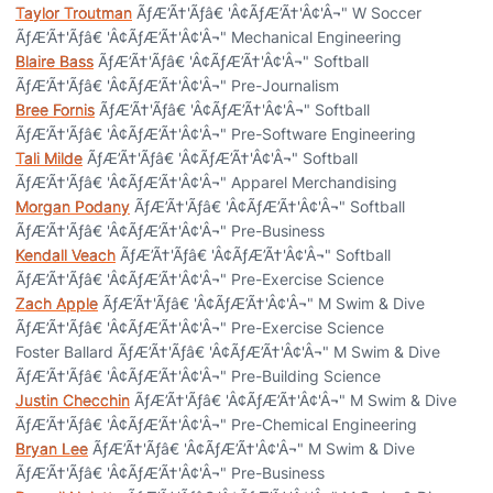
Taylor Troutman
ÃƒÆ’Ã†'Ãƒâ€ 'Â¢ÃƒÆ’Ã†'Â¢'Â¬" W Soccer
ÃƒÆ’Ã†'Ãƒâ€ 'Â¢ÃƒÆ’Ã†'Â¢'Â¬" Mechanical Engineering
Blaire Bass
ÃƒÆ’Ã†'Ãƒâ€ 'Â¢ÃƒÆ’Ã†'Â¢'Â¬" Softball
ÃƒÆ’Ã†'Ãƒâ€ 'Â¢ÃƒÆ’Ã†'Â¢'Â¬" Pre-Journalism
Bree Fornis
ÃƒÆ’Ã†'Ãƒâ€ 'Â¢ÃƒÆ’Ã†'Â¢'Â¬" Softball
ÃƒÆ’Ã†'Ãƒâ€ 'Â¢ÃƒÆ’Ã†'Â¢'Â¬" Pre-Software Engineering
Tali Milde
ÃƒÆ’Ã†'Ãƒâ€ 'Â¢ÃƒÆ’Ã†'Â¢'Â¬" Softball
ÃƒÆ’Ã†'Ãƒâ€ 'Â¢ÃƒÆ’Ã†'Â¢'Â¬" Apparel Merchandising
Morgan Podany
ÃƒÆ’Ã†'Ãƒâ€ 'Â¢ÃƒÆ’Ã†'Â¢'Â¬" Softball
ÃƒÆ’Ã†'Ãƒâ€ 'Â¢ÃƒÆ’Ã†'Â¢'Â¬" Pre-Business
Kendall Veach
ÃƒÆ’Ã†'Ãƒâ€ 'Â¢ÃƒÆ’Ã†'Â¢'Â¬" Softball
ÃƒÆ’Ã†'Ãƒâ€ 'Â¢ÃƒÆ’Ã†'Â¢'Â¬" Pre-Exercise Science
Zach Apple
ÃƒÆ’Ã†'Ãƒâ€ 'Â¢ÃƒÆ’Ã†'Â¢'Â¬" M Swim & Dive
ÃƒÆ’Ã†'Ãƒâ€ 'Â¢ÃƒÆ’Ã†'Â¢'Â¬" Pre-Exercise Science
Foster Ballard ÃƒÆ’Ã†'Ãƒâ€ 'Â¢ÃƒÆ’Ã†'Â¢'Â¬" M Swim & Dive
ÃƒÆ’Ã†'Ãƒâ€ 'Â¢ÃƒÆ’Ã†'Â¢'Â¬" Pre-Building Science
Justin Checchin
ÃƒÆ’Ã†'Ãƒâ€ 'Â¢ÃƒÆ’Ã†'Â¢'Â¬" M Swim & Dive
ÃƒÆ’Ã†'Ãƒâ€ 'Â¢ÃƒÆ’Ã†'Â¢'Â¬" Pre-Chemical Engineering
Bryan Lee
ÃƒÆ’Ã†'Ãƒâ€ 'Â¢ÃƒÆ’Ã†'Â¢'Â¬" M Swim & Dive
ÃƒÆ’Ã†'Ãƒâ€ 'Â¢ÃƒÆ’Ã†'Â¢'Â¬" Pre-Business