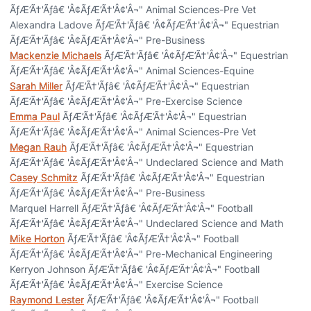
ÃƒÆ’Ã†'Ãƒâ€ 'Â¢ÃƒÆ’Ã†'Â¢'Â¬" Animal Sciences-Pre Vet
Alexandra Ladove ÃƒÆ’Ã†'Ãƒâ€ 'Â¢ÃƒÆ’Ã†'Â¢'Â¬" Equestrian
ÃƒÆ’Ã†'Ãƒâ€ 'Â¢ÃƒÆ’Ã†'Â¢'Â¬" Pre-Business
Mackenzie Michaels
ÃƒÆ’Ã†'Ãƒâ€ 'Â¢ÃƒÆ’Ã†'Â¢'Â¬" Equestrian
ÃƒÆ’Ã†'Ãƒâ€ 'Â¢ÃƒÆ’Ã†'Â¢'Â¬" Animal Sciences-Equine
Sarah Miller
ÃƒÆ’Ã†'Ãƒâ€ 'Â¢ÃƒÆ’Ã†'Â¢'Â¬" Equestrian
ÃƒÆ’Ã†'Ãƒâ€ 'Â¢ÃƒÆ’Ã†'Â¢'Â¬" Pre-Exercise Science
Emma Paul
ÃƒÆ’Ã†'Ãƒâ€ 'Â¢ÃƒÆ’Ã†'Â¢'Â¬" Equestrian
ÃƒÆ’Ã†'Ãƒâ€ 'Â¢ÃƒÆ’Ã†'Â¢'Â¬" Animal Sciences-Pre Vet
Megan Rauh
ÃƒÆ’Ã†'Ãƒâ€ 'Â¢ÃƒÆ’Ã†'Â¢'Â¬" Equestrian
ÃƒÆ’Ã†'Ãƒâ€ 'Â¢ÃƒÆ’Ã†'Â¢'Â¬" Undeclared Science and Math
Casey Schmitz
ÃƒÆ’Ã†'Ãƒâ€ 'Â¢ÃƒÆ’Ã†'Â¢'Â¬" Equestrian
ÃƒÆ’Ã†'Ãƒâ€ 'Â¢ÃƒÆ’Ã†'Â¢'Â¬" Pre-Business
Marquel Harrell ÃƒÆ’Ã†'Ãƒâ€ 'Â¢ÃƒÆ’Ã†'Â¢'Â¬" Football
ÃƒÆ’Ã†'Ãƒâ€ 'Â¢ÃƒÆ’Ã†'Â¢'Â¬" Undeclared Science and Math
Mike Horton
ÃƒÆ’Ã†'Ãƒâ€ 'Â¢ÃƒÆ’Ã†'Â¢'Â¬" Football
ÃƒÆ’Ã†'Ãƒâ€ 'Â¢ÃƒÆ’Ã†'Â¢'Â¬" Pre-Mechanical Engineering
Kerryon Johnson ÃƒÆ’Ã†'Ãƒâ€ 'Â¢ÃƒÆ’Ã†'Â¢'Â¬" Football
ÃƒÆ’Ã†'Ãƒâ€ 'Â¢ÃƒÆ’Ã†'Â¢'Â¬" Exercise Science
Raymond Lester
ÃƒÆ’Ã†'Ãƒâ€ 'Â¢ÃƒÆ’Ã†'Â¢'Â¬" Football