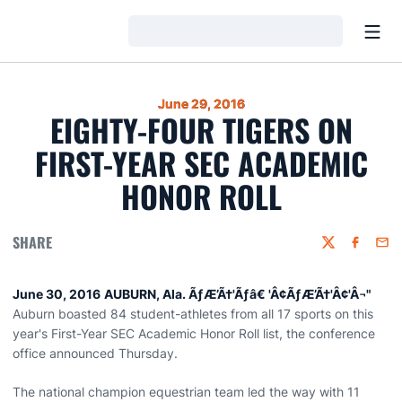
Open
Loading…
June 29, 2016
EIGHTY-FOUR TIGERS ON
FIRST-YEAR SEC ACADEMIC
HONOR ROLL
SHARE
Twitter
Faceboo
Emai
June 30, 2016
AUBURN, Ala. ÃƒÆ’Ã†'Ãƒâ€ 'Â¢ÃƒÆ’Ã†'Â¢'Â¬"
Auburn boasted 84 student-athletes from all 17 sports on this
year's First-Year SEC Academic Honor Roll list, the conference
office announced Thursday.
The national champion equestrian team led the way with 11