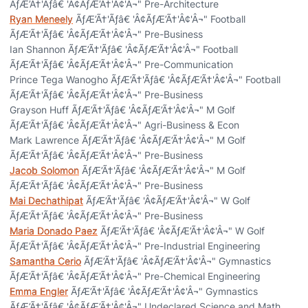
ÃƒÆ’Ã†'Ãƒâ€ 'Â¢ÃƒÆ’Ã†'Â¢'Â¬" Pre-Architecture
Ryan Meneely
ÃƒÆ’Ã†'Ãƒâ€ 'Â¢ÃƒÆ’Ã†'Â¢'Â¬" Football
ÃƒÆ’Ã†'Ãƒâ€ 'Â¢ÃƒÆ’Ã†'Â¢'Â¬" Pre-Business
Ian Shannon ÃƒÆ’Ã†'Ãƒâ€ 'Â¢ÃƒÆ’Ã†'Â¢'Â¬" Football
ÃƒÆ’Ã†'Ãƒâ€ 'Â¢ÃƒÆ’Ã†'Â¢'Â¬" Pre-Communication
Prince Tega Wanogho ÃƒÆ’Ã†'Ãƒâ€ 'Â¢ÃƒÆ’Ã†'Â¢'Â¬" Football
ÃƒÆ’Ã†'Ãƒâ€ 'Â¢ÃƒÆ’Ã†'Â¢'Â¬" Pre-Business
Grayson Huff ÃƒÆ’Ã†'Ãƒâ€ 'Â¢ÃƒÆ’Ã†'Â¢'Â¬" M Golf
ÃƒÆ’Ã†'Ãƒâ€ 'Â¢ÃƒÆ’Ã†'Â¢'Â¬" Agri-Business & Econ
Mark Lawrence ÃƒÆ’Ã†'Ãƒâ€ 'Â¢ÃƒÆ’Ã†'Â¢'Â¬" M Golf
ÃƒÆ’Ã†'Ãƒâ€ 'Â¢ÃƒÆ’Ã†'Â¢'Â¬" Pre-Business
Jacob Solomon
ÃƒÆ’Ã†'Ãƒâ€ 'Â¢ÃƒÆ’Ã†'Â¢'Â¬" M Golf
ÃƒÆ’Ã†'Ãƒâ€ 'Â¢ÃƒÆ’Ã†'Â¢'Â¬" Pre-Business
Mai Dechathipat
ÃƒÆ’Ã†'Ãƒâ€ 'Â¢ÃƒÆ’Ã†'Â¢'Â¬" W Golf
ÃƒÆ’Ã†'Ãƒâ€ 'Â¢ÃƒÆ’Ã†'Â¢'Â¬" Pre-Business
Maria Donado Paez
ÃƒÆ’Ã†'Ãƒâ€ 'Â¢ÃƒÆ’Ã†'Â¢'Â¬" W Golf
ÃƒÆ’Ã†'Ãƒâ€ 'Â¢ÃƒÆ’Ã†'Â¢'Â¬" Pre-Industrial Engineering
Samantha Cerio
ÃƒÆ’Ã†'Ãƒâ€ 'Â¢ÃƒÆ’Ã†'Â¢'Â¬" Gymnastics
ÃƒÆ’Ã†'Ãƒâ€ 'Â¢ÃƒÆ’Ã†'Â¢'Â¬" Pre-Chemical Engineering
Emma Engler
ÃƒÆ’Ã†'Ãƒâ€ 'Â¢ÃƒÆ’Ã†'Â¢'Â¬" Gymnastics
ÃƒÆ’Ã†'Ãƒâ€ 'Â¢ÃƒÆ’Ã†'Â¢'Â¬" Undeclared Science and Math