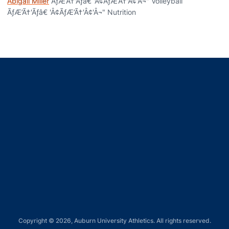
Abigail Miller
ÃƒÆ’Ã†'Ãƒâ€ 'Â¢ÃƒÆ’Ã†'Â¢'Â¬" Volleyball
ÃƒÆ’Ã†'Ãƒâ€ 'Â¢ÃƒÆ’Ã†'Â¢'Â¬" Nutrition
Opens in a new window
Opens in a new window
Opens in a new window
Opens in a new window
Opens in a new window
Copyright © 2026, Auburn University Athletics. All rights reserved.