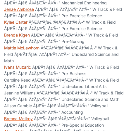
ÃƒÆ’Ã†'Ãƒâ€ 'Â¢ÃƒÆ’Ã†'Â¢'Â¬" Mechanical Engineering
Jenae Ambrose
ÃƒÆ’Ã†'Ãƒâ€ 'Â¢ÃƒÆ’Ã†'Â¢'Â¬" W Track & Field
ÃƒÆ’Ã†'Ãƒâ€ 'Â¢ÃƒÆ’Ã†'Â¢'Â¬" Pre-Exercise Science
Kylee Carter
ÃƒÆ’Ã†'Ãƒâ€ 'Â¢ÃƒÆ’Ã†'Â¢'Â¬" W Track & Field
ÃƒÆ’Ã†'Ãƒâ€ 'Â¢ÃƒÆ’Ã†'Â¢'Â¬" Pre-Exercise Science
Brenda Kigen
ÃƒÆ’Ã†'Ãƒâ€ 'Â¢ÃƒÆ’Ã†'Â¢'Â¬" W Track & Field
ÃƒÆ’Ã†'Ãƒâ€ 'Â¢ÃƒÆ’Ã†'Â¢'Â¬" Pre-Nursing
Mattie McLawhorn
ÃƒÆ’Ã†'Ãƒâ€ 'Â¢ÃƒÆ’Ã†'Â¢'Â¬" W Track &
Field ÃƒÆ’Ã†'Ãƒâ€ 'Â¢ÃƒÆ’Ã†'Â¢'Â¬" Undeclared Science and
Math
Ivana Muzaric
ÃƒÆ’Ã†'Ãƒâ€ 'Â¢ÃƒÆ’Ã†'Â¢'Â¬" W Track & Field
ÃƒÆ’Ã†'Ãƒâ€ 'Â¢ÃƒÆ’Ã†'Â¢'Â¬" Pre-Business
Caroline Reed ÃƒÆ’Ã†'Ãƒâ€ 'Â¢ÃƒÆ’Ã†'Â¢'Â¬" W Track & Field
ÃƒÆ’Ã†'Ãƒâ€ 'Â¢ÃƒÆ’Ã†'Â¢'Â¬" Undeclared Liberal Arts
Jeanine Williams ÃƒÆ’Ã†'Ãƒâ€ 'Â¢ÃƒÆ’Ã†'Â¢'Â¬" W Track & Field
ÃƒÆ’Ã†'Ãƒâ€ 'Â¢ÃƒÆ’Ã†'Â¢'Â¬" Undeclared Science and Math
Allison Gamble ÃƒÆ’Ã†'Ãƒâ€ 'Â¢ÃƒÆ’Ã†'Â¢'Â¬" Volleyball
ÃƒÆ’Ã†'Ãƒâ€ 'Â¢ÃƒÆ’Ã†'Â¢'Â¬" Accounting
Brenna McIlroy
ÃƒÆ’Ã†'Ãƒâ€ 'Â¢ÃƒÆ’Ã†'Â¢'Â¬" Volleyball
ÃƒÆ’Ã†'Ãƒâ€ 'Â¢ÃƒÆ’Ã†'Â¢'Â¬" Pre-Special Education