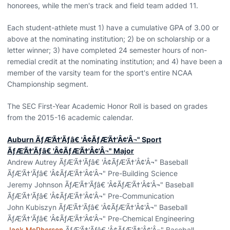
honorees, while the men's track and field team added 11.
Each student-athlete must 1) have a cumulative GPA of 3.00 or
above at the nominating institution; 2) be on scholarship or a
letter winner; 3) have completed 24 semester hours of non-
remedial credit at the nominating institution; and 4) have been a
member of the varsity team for the sport's entire NCAA
Championship segment.
The SEC First-Year Academic Honor Roll is based on grades
from the 2015-16 academic calendar.
Auburn ÃƒÆ’Ã†'Ãƒâ€ 'Â¢ÃƒÆ’Ã†'Â¢'Â¬" Sport
ÃƒÆ’Ã†'Ãƒâ€ 'Â¢ÃƒÆ’Ã†'Â¢'Â¬" Major
Andrew Autrey ÃƒÆ’Ã†'Ãƒâ€ 'Â¢ÃƒÆ’Ã†'Â¢'Â¬" Baseball
ÃƒÆ’Ã†'Ãƒâ€ 'Â¢ÃƒÆ’Ã†'Â¢'Â¬" Pre-Building Science
Jeremy Johnson ÃƒÆ’Ã†'Ãƒâ€ 'Â¢ÃƒÆ’Ã†'Â¢'Â¬" Baseball
ÃƒÆ’Ã†'Ãƒâ€ 'Â¢ÃƒÆ’Ã†'Â¢'Â¬" Pre-Communication
John Kubiszyn ÃƒÆ’Ã†'Ãƒâ€ 'Â¢ÃƒÆ’Ã†'Â¢'Â¬" Baseball
ÃƒÆ’Ã†'Ãƒâ€ 'Â¢ÃƒÆ’Ã†'Â¢'Â¬" Pre-Chemical Engineering
Jack McPherson
ÃƒÆ’Ã†'Ãƒâ€ 'Â¢ÃƒÆ’Ã†'Â¢'Â¬" Baseball