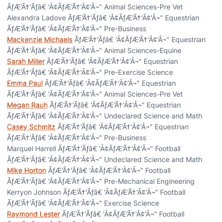
ÃƒÆ’Ã†'Ãƒâ€ 'Â¢ÃƒÆ’Ã†'Â¢'Â¬" Animal Sciences-Pre Vet
Alexandra Ladove ÃƒÆ’Ã†'Ãƒâ€ 'Â¢ÃƒÆ’Ã†'Â¢'Â¬" Equestrian
ÃƒÆ’Ã†'Ãƒâ€ 'Â¢ÃƒÆ’Ã†'Â¢'Â¬" Pre-Business
Mackenzie Michaels
ÃƒÆ’Ã†'Ãƒâ€ 'Â¢ÃƒÆ’Ã†'Â¢'Â¬" Equestrian
ÃƒÆ’Ã†'Ãƒâ€ 'Â¢ÃƒÆ’Ã†'Â¢'Â¬" Animal Sciences-Equine
Sarah Miller
ÃƒÆ’Ã†'Ãƒâ€ 'Â¢ÃƒÆ’Ã†'Â¢'Â¬" Equestrian
ÃƒÆ’Ã†'Ãƒâ€ 'Â¢ÃƒÆ’Ã†'Â¢'Â¬" Pre-Exercise Science
Emma Paul
ÃƒÆ’Ã†'Ãƒâ€ 'Â¢ÃƒÆ’Ã†'Â¢'Â¬" Equestrian
ÃƒÆ’Ã†'Ãƒâ€ 'Â¢ÃƒÆ’Ã†'Â¢'Â¬" Animal Sciences-Pre Vet
Megan Rauh
ÃƒÆ’Ã†'Ãƒâ€ 'Â¢ÃƒÆ’Ã†'Â¢'Â¬" Equestrian
ÃƒÆ’Ã†'Ãƒâ€ 'Â¢ÃƒÆ’Ã†'Â¢'Â¬" Undeclared Science and Math
Casey Schmitz
ÃƒÆ’Ã†'Ãƒâ€ 'Â¢ÃƒÆ’Ã†'Â¢'Â¬" Equestrian
ÃƒÆ’Ã†'Ãƒâ€ 'Â¢ÃƒÆ’Ã†'Â¢'Â¬" Pre-Business
Marquel Harrell ÃƒÆ’Ã†'Ãƒâ€ 'Â¢ÃƒÆ’Ã†'Â¢'Â¬" Football
ÃƒÆ’Ã†'Ãƒâ€ 'Â¢ÃƒÆ’Ã†'Â¢'Â¬" Undeclared Science and Math
Mike Horton
ÃƒÆ’Ã†'Ãƒâ€ 'Â¢ÃƒÆ’Ã†'Â¢'Â¬" Football
ÃƒÆ’Ã†'Ãƒâ€ 'Â¢ÃƒÆ’Ã†'Â¢'Â¬" Pre-Mechanical Engineering
Kerryon Johnson ÃƒÆ’Ã†'Ãƒâ€ 'Â¢ÃƒÆ’Ã†'Â¢'Â¬" Football
ÃƒÆ’Ã†'Ãƒâ€ 'Â¢ÃƒÆ’Ã†'Â¢'Â¬" Exercise Science
Raymond Lester
ÃƒÆ’Ã†'Ãƒâ€ 'Â¢ÃƒÆ’Ã†'Â¢'Â¬" Football