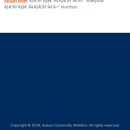
Abigail Miller
ÃƒÆ’Ã†'Ãƒâ€ 'Â¢ÃƒÆ’Ã†'Â¢'Â¬" Volleyball
ÃƒÆ’Ã†'Ãƒâ€ 'Â¢ÃƒÆ’Ã†'Â¢'Â¬" Nutrition
Opens in a new window
Opens in a new window
Opens in a new window
Opens in a new window
Opens in a new window
Copyright © 2026, Auburn University Athletics. All rights reserved.