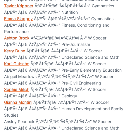
Taylor Krippner
ÃƒÆ’Ã†'Ãƒâ€ 'Â¢ÃƒÆ’Ã†'Â¢'Â¬" Gymnastics
ÃƒÆ’Ã†'Ãƒâ€ 'Â¢ÃƒÆ’Ã†'Â¢'Â¬" Nutrition
Emma Slappey
ÃƒÆ’Ã†'Ãƒâ€ 'Â¢ÃƒÆ’Ã†'Â¢'Â¬" Gymnastics
ÃƒÆ’Ã†'Ãƒâ€ 'Â¢ÃƒÆ’Ã†'Â¢'Â¬" Fitness, Conditioning and
Performance
Ashton Brock
ÃƒÆ’Ã†'Ãƒâ€ 'Â¢ÃƒÆ’Ã†'Â¢'Â¬" W Soccer
ÃƒÆ’Ã†'Ãƒâ€ 'Â¢ÃƒÆ’Ã†'Â¢'Â¬" Pre-Journalism
Kerry Dunn
ÃƒÆ’Ã†'Ãƒâ€ 'Â¢ÃƒÆ’Ã†'Â¢'Â¬" W Soccer
ÃƒÆ’Ã†'Ãƒâ€ 'Â¢ÃƒÆ’Ã†'Â¢'Â¬" Undeclared Science and Math
Karli Gutsche
ÃƒÆ’Ã†'Ãƒâ€ 'Â¢ÃƒÆ’Ã†'Â¢'Â¬" W Soccer
ÃƒÆ’Ã†'Ãƒâ€ 'Â¢ÃƒÆ’Ã†'Â¢'Â¬" Pre-Early Elementary Education
Abigail Meadows ÃƒÆ’Ã†'Ãƒâ€ 'Â¢ÃƒÆ’Ã†'Â¢'Â¬" W Soccer
ÃƒÆ’Ã†'Ãƒâ€ 'Â¢ÃƒÆ’Ã†'Â¢'Â¬" Pre-Civil Engineering
Sophie Milich
ÃƒÆ’Ã†'Ãƒâ€ 'Â¢ÃƒÆ’Ã†'Â¢'Â¬" W Soccer
ÃƒÆ’Ã†'Ãƒâ€ 'Â¢ÃƒÆ’Ã†'Â¢'Â¬" Geology
Gianna Montini
ÃƒÆ’Ã†'Ãƒâ€ 'Â¢ÃƒÆ’Ã†'Â¢'Â¬" W Soccer
ÃƒÆ’Ã†'Ãƒâ€ 'Â¢ÃƒÆ’Ã†'Â¢'Â¬" Human Development and Family
Studies
Ansley Peacock ÃƒÆ’Ã†'Ãƒâ€ 'Â¢ÃƒÆ’Ã†'Â¢'Â¬" W Soccer
ÃƒÆ’Ã†'Ãƒâ€ 'Â¢ÃƒÆ’Ã†'Â¢'Â¬" Undeclared Science and Math