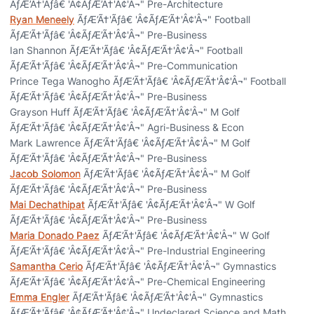
ÃƒÆ’Ã†'Ãƒâ€ 'Â¢ÃƒÆ’Ã†'Â¢'Â¬" Pre-Architecture
Ryan Meneely
ÃƒÆ’Ã†'Ãƒâ€ 'Â¢ÃƒÆ’Ã†'Â¢'Â¬" Football
ÃƒÆ’Ã†'Ãƒâ€ 'Â¢ÃƒÆ’Ã†'Â¢'Â¬" Pre-Business
Ian Shannon ÃƒÆ’Ã†'Ãƒâ€ 'Â¢ÃƒÆ’Ã†'Â¢'Â¬" Football
ÃƒÆ’Ã†'Ãƒâ€ 'Â¢ÃƒÆ’Ã†'Â¢'Â¬" Pre-Communication
Prince Tega Wanogho ÃƒÆ’Ã†'Ãƒâ€ 'Â¢ÃƒÆ’Ã†'Â¢'Â¬" Football
ÃƒÆ’Ã†'Ãƒâ€ 'Â¢ÃƒÆ’Ã†'Â¢'Â¬" Pre-Business
Grayson Huff ÃƒÆ’Ã†'Ãƒâ€ 'Â¢ÃƒÆ’Ã†'Â¢'Â¬" M Golf
ÃƒÆ’Ã†'Ãƒâ€ 'Â¢ÃƒÆ’Ã†'Â¢'Â¬" Agri-Business & Econ
Mark Lawrence ÃƒÆ’Ã†'Ãƒâ€ 'Â¢ÃƒÆ’Ã†'Â¢'Â¬" M Golf
ÃƒÆ’Ã†'Ãƒâ€ 'Â¢ÃƒÆ’Ã†'Â¢'Â¬" Pre-Business
Jacob Solomon
ÃƒÆ’Ã†'Ãƒâ€ 'Â¢ÃƒÆ’Ã†'Â¢'Â¬" M Golf
ÃƒÆ’Ã†'Ãƒâ€ 'Â¢ÃƒÆ’Ã†'Â¢'Â¬" Pre-Business
Mai Dechathipat
ÃƒÆ’Ã†'Ãƒâ€ 'Â¢ÃƒÆ’Ã†'Â¢'Â¬" W Golf
ÃƒÆ’Ã†'Ãƒâ€ 'Â¢ÃƒÆ’Ã†'Â¢'Â¬" Pre-Business
Maria Donado Paez
ÃƒÆ’Ã†'Ãƒâ€ 'Â¢ÃƒÆ’Ã†'Â¢'Â¬" W Golf
ÃƒÆ’Ã†'Ãƒâ€ 'Â¢ÃƒÆ’Ã†'Â¢'Â¬" Pre-Industrial Engineering
Samantha Cerio
ÃƒÆ’Ã†'Ãƒâ€ 'Â¢ÃƒÆ’Ã†'Â¢'Â¬" Gymnastics
ÃƒÆ’Ã†'Ãƒâ€ 'Â¢ÃƒÆ’Ã†'Â¢'Â¬" Pre-Chemical Engineering
Emma Engler
ÃƒÆ’Ã†'Ãƒâ€ 'Â¢ÃƒÆ’Ã†'Â¢'Â¬" Gymnastics
ÃƒÆ’Ã†'Ãƒâ€ 'Â¢ÃƒÆ’Ã†'Â¢'Â¬" Undeclared Science and Math