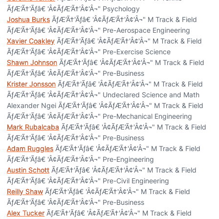
ÃƒÆ’Ã†'Ãƒâ€ 'Â¢ÃƒÆ’Ã†'Â¢'Â¬" Psychology
Joshua Burks
ÃƒÆ’Ã†'Ãƒâ€ 'Â¢ÃƒÆ’Ã†'Â¢'Â¬" M Track & Field
ÃƒÆ’Ã†'Ãƒâ€ 'Â¢ÃƒÆ’Ã†'Â¢'Â¬" Pre-Aerospace Engineering
Xavier Coakley
ÃƒÆ’Ã†'Ãƒâ€ 'Â¢ÃƒÆ’Ã†'Â¢'Â¬" M Track & Field
ÃƒÆ’Ã†'Ãƒâ€ 'Â¢ÃƒÆ’Ã†'Â¢'Â¬" Pre-Exercise Science
Shawn Johnson
ÃƒÆ’Ã†'Ãƒâ€ 'Â¢ÃƒÆ’Ã†'Â¢'Â¬" M Track & Field
ÃƒÆ’Ã†'Ãƒâ€ 'Â¢ÃƒÆ’Ã†'Â¢'Â¬" Pre-Business
Krister Jonsson
ÃƒÆ’Ã†'Ãƒâ€ 'Â¢ÃƒÆ’Ã†'Â¢'Â¬" M Track & Field
ÃƒÆ’Ã†'Ãƒâ€ 'Â¢ÃƒÆ’Ã†'Â¢'Â¬" Undeclared Science and Math
Alexander Ngei ÃƒÆ’Ã†'Ãƒâ€ 'Â¢ÃƒÆ’Ã†'Â¢'Â¬" M Track & Field
ÃƒÆ’Ã†'Ãƒâ€ 'Â¢ÃƒÆ’Ã†'Â¢'Â¬" Pre-Mechanical Engineering
Mark Rubalcaba
ÃƒÆ’Ã†'Ãƒâ€ 'Â¢ÃƒÆ’Ã†'Â¢'Â¬" M Track & Field
ÃƒÆ’Ã†'Ãƒâ€ 'Â¢ÃƒÆ’Ã†'Â¢'Â¬" Pre-Business
Adam Ruggles
ÃƒÆ’Ã†'Ãƒâ€ 'Â¢ÃƒÆ’Ã†'Â¢'Â¬" M Track & Field
ÃƒÆ’Ã†'Ãƒâ€ 'Â¢ÃƒÆ’Ã†'Â¢'Â¬" Pre-Engineering
Austin Schott
ÃƒÆ’Ã†'Ãƒâ€ 'Â¢ÃƒÆ’Ã†'Â¢'Â¬" M Track & Field
ÃƒÆ’Ã†'Ãƒâ€ 'Â¢ÃƒÆ’Ã†'Â¢'Â¬" Pre-Civil Engineering
Reilly Shaw
ÃƒÆ’Ã†'Ãƒâ€ 'Â¢ÃƒÆ’Ã†'Â¢'Â¬" M Track & Field
ÃƒÆ’Ã†'Ãƒâ€ 'Â¢ÃƒÆ’Ã†'Â¢'Â¬" Pre-Business
Alex Tucker
ÃƒÆ’Ã†'Ãƒâ€ 'Â¢ÃƒÆ’Ã†'Â¢'Â¬" M Track & Field