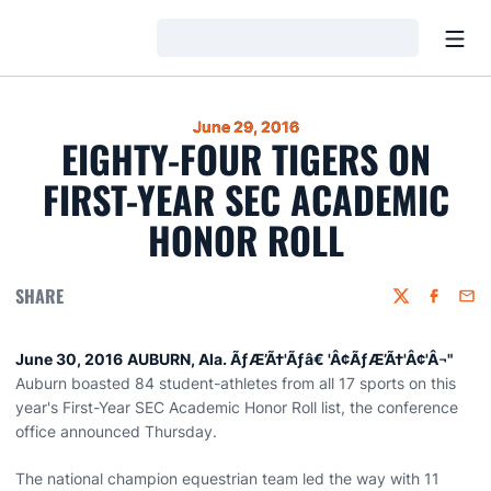
Open
Loading…
June 29, 2016
EIGHTY-FOUR TIGERS ON
FIRST-YEAR SEC ACADEMIC
HONOR ROLL
SHARE
Twitter
Faceboo
Emai
June 30, 2016
AUBURN, Ala. ÃƒÆ’Ã†'Ãƒâ€ 'Â¢ÃƒÆ’Ã†'Â¢'Â¬"
Auburn boasted 84 student-athletes from all 17 sports on this
year's First-Year SEC Academic Honor Roll list, the conference
office announced Thursday.
The national champion equestrian team led the way with 11