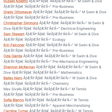
Russell Noletto
ÃƒÆ’Ã†'Ãƒâ€ 'Â¢ÃƒÆ’Ã†'Â¢'Â¬" M Swim & Dive
ÃƒÆ’Ã†'Ãƒâ€ 'Â¢ÃƒÆ’Ã†'Â¢'Â¬" Pre-Business
Grady Ottomeyer
ÃƒÆ’Ã†'Ãƒâ€ 'Â¢ÃƒÆ’Ã†'Â¢'Â¬" M Swim & Dive
ÃƒÆ’Ã†'Ãƒâ€ 'Â¢ÃƒÆ’Ã†'Â¢'Â¬" Pre-Business
Christopher Simmons
ÃƒÆ’Ã†'Ãƒâ€ 'Â¢ÃƒÆ’Ã†'Â¢'Â¬" M Swim &
Dive ÃƒÆ’Ã†'Ãƒâ€ 'Â¢ÃƒÆ’Ã†'Â¢'Â¬" Electrical Engineering
Sam Stewart
ÃƒÆ’Ã†'Ãƒâ€ 'Â¢ÃƒÆ’Ã†'Â¢'Â¬" M Swim & Dive
ÃƒÆ’Ã†'Ãƒâ€ 'Â¢ÃƒÆ’Ã†'Â¢'Â¬" Ecology
Erin Falconer
ÃƒÆ’Ã†'Ãƒâ€ 'Â¢ÃƒÆ’Ã†'Â¢'Â¬" W Swim & Dive
ÃƒÆ’Ã†'Ãƒâ€ 'Â¢ÃƒÆ’Ã†'Â¢'Â¬" Pre-Business
Oda Gjerde
ÃƒÆ’Ã†'Ãƒâ€ 'Â¢ÃƒÆ’Ã†'Â¢'Â¬" W Swim & Dive
ÃƒÆ’Ã†'Ãƒâ€ 'Â¢ÃƒÆ’Ã†'Â¢'Â¬" Pre-Mechanical Engineering
Shannon McKernan
ÃƒÆ’Ã†'Ãƒâ€ 'Â¢ÃƒÆ’Ã†'Â¢'Â¬" W Swim &
Dive ÃƒÆ’Ã†'Ãƒâ€ 'Â¢ÃƒÆ’Ã†'Â¢'Â¬" Mathematics
Bailey Nero
ÃƒÆ’Ã†'Ãƒâ€ 'Â¢ÃƒÆ’Ã†'Â¢'Â¬" W Swim & Dive
ÃƒÆ’Ã†'Ãƒâ€ 'Â¢ÃƒÆ’Ã†'Â¢'Â¬" Chemistry
Max Sivalls ÃƒÆ’Ã†'Ãƒâ€ 'Â¢ÃƒÆ’Ã†'Â¢'Â¬" M Tennis
ÃƒÆ’Ã†'Ãƒâ€ 'Â¢ÃƒÆ’Ã†'Â¢'Â¬" Pre-Business
Sofia Blanno
ÃƒÆ’Ã†'Ãƒâ€ 'Â¢ÃƒÆ’Ã†'Â¢'Â¬" W Tennis
ÃƒÆ’Ã†'Ãƒâ€ 'Â¢ÃƒÆ’Ã†'Â¢'Â¬" Apparel Merchandising
Caroline Turner
ÃƒÆ’Ã†'Ãƒâ€ 'Â¢ÃƒÆ’Ã†'Â¢'Â¬" W Tennis