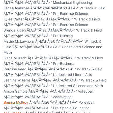
ÃƒÆ’Ã†'Ãƒâ€ 'Â¢ÃƒÆ’Ã†'Â¢'Â¬" Mechanical Engineering
Jenae Ambrose ÃƒÆ’Ã†'Ãƒâ€ 'Â¢ÃƒÆ’Ã†'Â¢'Â¬" W Track & Field
ÃƒÆ’Ã†'Ãƒâ€ 'Â¢ÃƒÆ’Ã†'Â¢'Â¬" Pre-Exercise Science
Kylee Carter ÃƒÆ’Ã†'Ãƒâ€ 'Â¢ÃƒÆ’Ã†'Â¢'Â¬" W Track & Field
ÃƒÆ’Ã†'Ãƒâ€ 'Â¢ÃƒÆ’Ã†'Â¢'Â¬" Pre-Exercise Science
Brenda Kigen ÃƒÆ’Ã†'Ãƒâ€ 'Â¢ÃƒÆ’Ã†'Â¢'Â¬" W Track & Field
ÃƒÆ’Ã†'Ãƒâ€ 'Â¢ÃƒÆ’Ã†'Â¢'Â¬" Pre-Nursing
Mattie McLawhorn ÃƒÆ’Ã†'Ãƒâ€ 'Â¢ÃƒÆ’Ã†'Â¢'Â¬" W Track &
Field ÃƒÆ’Ã†'Ãƒâ€ 'Â¢ÃƒÆ’Ã†'Â¢'Â¬" Undeclared Science and
Math
Ivana Muzaric ÃƒÆ’Ã†'Ãƒâ€ 'Â¢ÃƒÆ’Ã†'Â¢'Â¬" W Track & Field
ÃƒÆ’Ã†'Ãƒâ€ 'Â¢ÃƒÆ’Ã†'Â¢'Â¬" Pre-Business
Caroline Reed ÃƒÆ’Ã†'Ãƒâ€ 'Â¢ÃƒÆ’Ã†'Â¢'Â¬" W Track & Field
ÃƒÆ’Ã†'Ãƒâ€ 'Â¢ÃƒÆ’Ã†'Â¢'Â¬" Undeclared Liberal Arts
Jeanine Williams ÃƒÆ’Ã†'Ãƒâ€ 'Â¢ÃƒÆ’Ã†'Â¢'Â¬" W Track & Field
ÃƒÆ’Ã†'Ãƒâ€ 'Â¢ÃƒÆ’Ã†'Â¢'Â¬" Undeclared Science and Math
Allison Gamble ÃƒÆ’Ã†'Ãƒâ€ 'Â¢ÃƒÆ’Ã†'Â¢'Â¬" Volleyball
ÃƒÆ’Ã†'Ãƒâ€ 'Â¢ÃƒÆ’Ã†'Â¢'Â¬" Accounting
Brenna McIlroy
ÃƒÆ’Ã†'Ãƒâ€ 'Â¢ÃƒÆ’Ã†'Â¢'Â¬" Volleyball
ÃƒÆ’Ã†'Ãƒâ€ 'Â¢ÃƒÆ’Ã†'Â¢'Â¬" Pre-Special Education