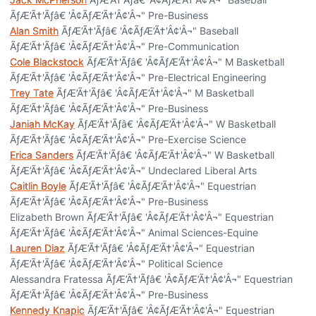
ÃƒÆ’Ã†'Ãƒâ€ 'Â¢ÃƒÆ’Ã†'Â¢'Â¬" Pre-Business
Alan Smith
ÃƒÆ’Ã†'Ãƒâ€ 'Â¢ÃƒÆ’Ã†'Â¢'Â¬" Baseball
ÃƒÆ’Ã†'Ãƒâ€ 'Â¢ÃƒÆ’Ã†'Â¢'Â¬" Pre-Communication
Cole Blackstock
ÃƒÆ’Ã†'Ãƒâ€ 'Â¢ÃƒÆ’Ã†'Â¢'Â¬" M Basketball
ÃƒÆ’Ã†'Ãƒâ€ 'Â¢ÃƒÆ’Ã†'Â¢'Â¬" Pre-Electrical Engineering
Trey Tate
ÃƒÆ’Ã†'Ãƒâ€ 'Â¢ÃƒÆ’Ã†'Â¢'Â¬" M Basketball
ÃƒÆ’Ã†'Ãƒâ€ 'Â¢ÃƒÆ’Ã†'Â¢'Â¬" Pre-Business
Janiah McKay
ÃƒÆ’Ã†'Ãƒâ€ 'Â¢ÃƒÆ’Ã†'Â¢'Â¬" W Basketball
ÃƒÆ’Ã†'Ãƒâ€ 'Â¢ÃƒÆ’Ã†'Â¢'Â¬" Pre-Exercise Science
Erica Sanders
ÃƒÆ’Ã†'Ãƒâ€ 'Â¢ÃƒÆ’Ã†'Â¢'Â¬" W Basketball
ÃƒÆ’Ã†'Ãƒâ€ 'Â¢ÃƒÆ’Ã†'Â¢'Â¬" Undeclared Liberal Arts
Caitlin Boyle
ÃƒÆ’Ã†'Ãƒâ€ 'Â¢ÃƒÆ’Ã†'Â¢'Â¬" Equestrian
ÃƒÆ’Ã†'Ãƒâ€ 'Â¢ÃƒÆ’Ã†'Â¢'Â¬" Pre-Business
Elizabeth Brown ÃƒÆ’Ã†'Ãƒâ€ 'Â¢ÃƒÆ’Ã†'Â¢'Â¬" Equestrian
ÃƒÆ’Ã†'Ãƒâ€ 'Â¢ÃƒÆ’Ã†'Â¢'Â¬" Animal Sciences-Equine
Lauren Diaz
ÃƒÆ’Ã†'Ãƒâ€ 'Â¢ÃƒÆ’Ã†'Â¢'Â¬" Equestrian
ÃƒÆ’Ã†'Ãƒâ€ 'Â¢ÃƒÆ’Ã†'Â¢'Â¬" Political Science
Alessandra Fratessa ÃƒÆ’Ã†'Ãƒâ€ 'Â¢ÃƒÆ’Ã†'Â¢'Â¬" Equestrian
ÃƒÆ’Ã†'Ãƒâ€ 'Â¢ÃƒÆ’Ã†'Â¢'Â¬" Pre-Business
Kennedy Knapic
ÃƒÆ’Ã†'Ãƒâ€ 'Â¢ÃƒÆ’Ã†'Â¢'Â¬" Equestrian