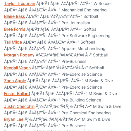
Taylor Troutman
ÃƒÆ’Ã†'Ãƒâ€ 'Â¢ÃƒÆ’Ã†'Â¢'Â¬" W Soccer
ÃƒÆ’Ã†'Ãƒâ€ 'Â¢ÃƒÆ’Ã†'Â¢'Â¬" Mechanical Engineering
Blaire Bass
ÃƒÆ’Ã†'Ãƒâ€ 'Â¢ÃƒÆ’Ã†'Â¢'Â¬" Softball
ÃƒÆ’Ã†'Ãƒâ€ 'Â¢ÃƒÆ’Ã†'Â¢'Â¬" Pre-Journalism
Bree Fornis
ÃƒÆ’Ã†'Ãƒâ€ 'Â¢ÃƒÆ’Ã†'Â¢'Â¬" Softball
ÃƒÆ’Ã†'Ãƒâ€ 'Â¢ÃƒÆ’Ã†'Â¢'Â¬" Pre-Software Engineering
Tali Milde
ÃƒÆ’Ã†'Ãƒâ€ 'Â¢ÃƒÆ’Ã†'Â¢'Â¬" Softball
ÃƒÆ’Ã†'Ãƒâ€ 'Â¢ÃƒÆ’Ã†'Â¢'Â¬" Apparel Merchandising
Morgan Podany
ÃƒÆ’Ã†'Ãƒâ€ 'Â¢ÃƒÆ’Ã†'Â¢'Â¬" Softball
ÃƒÆ’Ã†'Ãƒâ€ 'Â¢ÃƒÆ’Ã†'Â¢'Â¬" Pre-Business
Kendall Veach
ÃƒÆ’Ã†'Ãƒâ€ 'Â¢ÃƒÆ’Ã†'Â¢'Â¬" Softball
ÃƒÆ’Ã†'Ãƒâ€ 'Â¢ÃƒÆ’Ã†'Â¢'Â¬" Pre-Exercise Science
Zach Apple
ÃƒÆ’Ã†'Ãƒâ€ 'Â¢ÃƒÆ’Ã†'Â¢'Â¬" M Swim & Dive
ÃƒÆ’Ã†'Ãƒâ€ 'Â¢ÃƒÆ’Ã†'Â¢'Â¬" Pre-Exercise Science
Foster Ballard
ÃƒÆ’Ã†'Ãƒâ€ 'Â¢ÃƒÆ’Ã†'Â¢'Â¬" M Swim & Dive
ÃƒÆ’Ã†'Ãƒâ€ 'Â¢ÃƒÆ’Ã†'Â¢'Â¬" Pre-Building Science
Justin Checchin
ÃƒÆ’Ã†'Ãƒâ€ 'Â¢ÃƒÆ’Ã†'Â¢'Â¬" M Swim & Dive
ÃƒÆ’Ã†'Ãƒâ€ 'Â¢ÃƒÆ’Ã†'Â¢'Â¬" Pre-Chemical Engineering
Bryan Lee
ÃƒÆ’Ã†'Ãƒâ€ 'Â¢ÃƒÆ’Ã†'Â¢'Â¬" M Swim & Dive
ÃƒÆ’Ã†'Ãƒâ€ 'Â¢ÃƒÆ’Ã†'Â¢'Â¬" Pre-Business