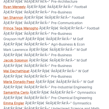
ÃƒÆ’Ã†'Ãƒâ€ 'Â¢ÃƒÆ’Ã†'Â¢'Â¬" Pre-Architecture
Ryan Meneely
ÃƒÆ’Ã†'Ãƒâ€ 'Â¢ÃƒÆ’Ã†'Â¢'Â¬" Football
ÃƒÆ’Ã†'Ãƒâ€ 'Â¢ÃƒÆ’Ã†'Â¢'Â¬" Pre-Business
Ian Shannon
ÃƒÆ’Ã†'Ãƒâ€ 'Â¢ÃƒÆ’Ã†'Â¢'Â¬" Football
ÃƒÆ’Ã†'Ãƒâ€ 'Â¢ÃƒÆ’Ã†'Â¢'Â¬" Pre-Communication
Prince Tega Wanogho
ÃƒÆ’Ã†'Ãƒâ€ 'Â¢ÃƒÆ’Ã†'Â¢'Â¬" Football
ÃƒÆ’Ã†'Ãƒâ€ 'Â¢ÃƒÆ’Ã†'Â¢'Â¬" Pre-Business
Grayson Huff ÃƒÆ’Ã†'Ãƒâ€ 'Â¢ÃƒÆ’Ã†'Â¢'Â¬" M Golf
ÃƒÆ’Ã†'Ãƒâ€ 'Â¢ÃƒÆ’Ã†'Â¢'Â¬" Agri-Business & Econ
Mark Lawrence ÃƒÆ’Ã†'Ãƒâ€ 'Â¢ÃƒÆ’Ã†'Â¢'Â¬" M Golf
ÃƒÆ’Ã†'Ãƒâ€ 'Â¢ÃƒÆ’Ã†'Â¢'Â¬" Pre-Business
Jacob Solomon
ÃƒÆ’Ã†'Ãƒâ€ 'Â¢ÃƒÆ’Ã†'Â¢'Â¬" M Golf
ÃƒÆ’Ã†'Ãƒâ€ 'Â¢ÃƒÆ’Ã†'Â¢'Â¬" Pre-Business
Mai Dechathipat
ÃƒÆ’Ã†'Ãƒâ€ 'Â¢ÃƒÆ’Ã†'Â¢'Â¬" W Golf
ÃƒÆ’Ã†'Ãƒâ€ 'Â¢ÃƒÆ’Ã†'Â¢'Â¬" Pre-Business
Maria Donado Paez
ÃƒÆ’Ã†'Ãƒâ€ 'Â¢ÃƒÆ’Ã†'Â¢'Â¬" W Golf
ÃƒÆ’Ã†'Ãƒâ€ 'Â¢ÃƒÆ’Ã†'Â¢'Â¬" Pre-Industrial Engineering
Samantha Cerio
ÃƒÆ’Ã†'Ãƒâ€ 'Â¢ÃƒÆ’Ã†'Â¢'Â¬" Gymnastics
ÃƒÆ’Ã†'Ãƒâ€ 'Â¢ÃƒÆ’Ã†'Â¢'Â¬" Pre-Chemical Engineering
Emma Engler
ÃƒÆ’Ã†'Ãƒâ€ 'Â¢ÃƒÆ’Ã†'Â¢'Â¬" Gymnastics
ÃƒÆ’Ã†'Ãƒâ€ 'Â¢ÃƒÆ’Ã†'Â¢'Â¬" Undeclared Science and Math