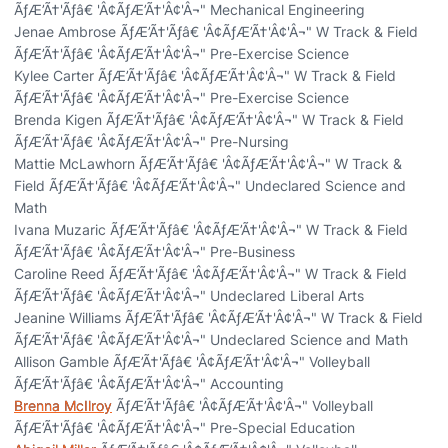
ÃƒÆ’Ã†'Ãƒâ€ 'Â¢ÃƒÆ’Ã†'Â¢'Â¬" Mechanical Engineering
Jenae Ambrose ÃƒÆ’Ã†'Ãƒâ€ 'Â¢ÃƒÆ’Ã†'Â¢'Â¬" W Track & Field
ÃƒÆ’Ã†'Ãƒâ€ 'Â¢ÃƒÆ’Ã†'Â¢'Â¬" Pre-Exercise Science
Kylee Carter ÃƒÆ’Ã†'Ãƒâ€ 'Â¢ÃƒÆ’Ã†'Â¢'Â¬" W Track & Field
ÃƒÆ’Ã†'Ãƒâ€ 'Â¢ÃƒÆ’Ã†'Â¢'Â¬" Pre-Exercise Science
Brenda Kigen ÃƒÆ’Ã†'Ãƒâ€ 'Â¢ÃƒÆ’Ã†'Â¢'Â¬" W Track & Field
ÃƒÆ’Ã†'Ãƒâ€ 'Â¢ÃƒÆ’Ã†'Â¢'Â¬" Pre-Nursing
Mattie McLawhorn ÃƒÆ’Ã†'Ãƒâ€ 'Â¢ÃƒÆ’Ã†'Â¢'Â¬" W Track &
Field ÃƒÆ’Ã†'Ãƒâ€ 'Â¢ÃƒÆ’Ã†'Â¢'Â¬" Undeclared Science and
Math
Ivana Muzaric ÃƒÆ’Ã†'Ãƒâ€ 'Â¢ÃƒÆ’Ã†'Â¢'Â¬" W Track & Field
ÃƒÆ’Ã†'Ãƒâ€ 'Â¢ÃƒÆ’Ã†'Â¢'Â¬" Pre-Business
Caroline Reed ÃƒÆ’Ã†'Ãƒâ€ 'Â¢ÃƒÆ’Ã†'Â¢'Â¬" W Track & Field
ÃƒÆ’Ã†'Ãƒâ€ 'Â¢ÃƒÆ’Ã†'Â¢'Â¬" Undeclared Liberal Arts
Jeanine Williams ÃƒÆ’Ã†'Ãƒâ€ 'Â¢ÃƒÆ’Ã†'Â¢'Â¬" W Track & Field
ÃƒÆ’Ã†'Ãƒâ€ 'Â¢ÃƒÆ’Ã†'Â¢'Â¬" Undeclared Science and Math
Allison Gamble ÃƒÆ’Ã†'Ãƒâ€ 'Â¢ÃƒÆ’Ã†'Â¢'Â¬" Volleyball
ÃƒÆ’Ã†'Ãƒâ€ 'Â¢ÃƒÆ’Ã†'Â¢'Â¬" Accounting
Brenna McIlroy
ÃƒÆ’Ã†'Ãƒâ€ 'Â¢ÃƒÆ’Ã†'Â¢'Â¬" Volleyball
ÃƒÆ’Ã†'Ãƒâ€ 'Â¢ÃƒÆ’Ã†'Â¢'Â¬" Pre-Special Education