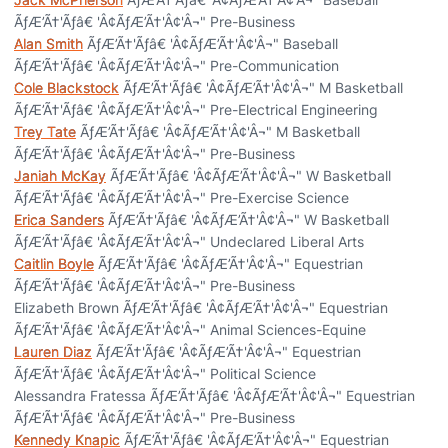
ÃƒÆ’Ã†'Ãƒâ€ 'Â¢ÃƒÆ’Ã†'Â¢'Â¬" Pre-Business
Alan Smith
ÃƒÆ’Ã†'Ãƒâ€ 'Â¢ÃƒÆ’Ã†'Â¢'Â¬" Baseball
ÃƒÆ’Ã†'Ãƒâ€ 'Â¢ÃƒÆ’Ã†'Â¢'Â¬" Pre-Communication
Cole Blackstock
ÃƒÆ’Ã†'Ãƒâ€ 'Â¢ÃƒÆ’Ã†'Â¢'Â¬" M Basketball
ÃƒÆ’Ã†'Ãƒâ€ 'Â¢ÃƒÆ’Ã†'Â¢'Â¬" Pre-Electrical Engineering
Trey Tate
ÃƒÆ’Ã†'Ãƒâ€ 'Â¢ÃƒÆ’Ã†'Â¢'Â¬" M Basketball
ÃƒÆ’Ã†'Ãƒâ€ 'Â¢ÃƒÆ’Ã†'Â¢'Â¬" Pre-Business
Janiah McKay
ÃƒÆ’Ã†'Ãƒâ€ 'Â¢ÃƒÆ’Ã†'Â¢'Â¬" W Basketball
ÃƒÆ’Ã†'Ãƒâ€ 'Â¢ÃƒÆ’Ã†'Â¢'Â¬" Pre-Exercise Science
Erica Sanders
ÃƒÆ’Ã†'Ãƒâ€ 'Â¢ÃƒÆ’Ã†'Â¢'Â¬" W Basketball
ÃƒÆ’Ã†'Ãƒâ€ 'Â¢ÃƒÆ’Ã†'Â¢'Â¬" Undeclared Liberal Arts
Caitlin Boyle
ÃƒÆ’Ã†'Ãƒâ€ 'Â¢ÃƒÆ’Ã†'Â¢'Â¬" Equestrian
ÃƒÆ’Ã†'Ãƒâ€ 'Â¢ÃƒÆ’Ã†'Â¢'Â¬" Pre-Business
Elizabeth Brown ÃƒÆ’Ã†'Ãƒâ€ 'Â¢ÃƒÆ’Ã†'Â¢'Â¬" Equestrian
ÃƒÆ’Ã†'Ãƒâ€ 'Â¢ÃƒÆ’Ã†'Â¢'Â¬" Animal Sciences-Equine
Lauren Diaz
ÃƒÆ’Ã†'Ãƒâ€ 'Â¢ÃƒÆ’Ã†'Â¢'Â¬" Equestrian
ÃƒÆ’Ã†'Ãƒâ€ 'Â¢ÃƒÆ’Ã†'Â¢'Â¬" Political Science
Alessandra Fratessa ÃƒÆ’Ã†'Ãƒâ€ 'Â¢ÃƒÆ’Ã†'Â¢'Â¬" Equestrian
ÃƒÆ’Ã†'Ãƒâ€ 'Â¢ÃƒÆ’Ã†'Â¢'Â¬" Pre-Business
Kennedy Knapic
ÃƒÆ’Ã†'Ãƒâ€ 'Â¢ÃƒÆ’Ã†'Â¢'Â¬" Equestrian