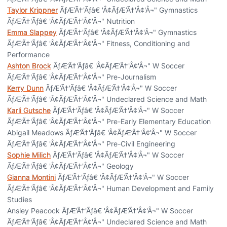
Taylor Krippner
ÃƒÆ’Ã†'Ãƒâ€ 'Â¢ÃƒÆ’Ã†'Â¢'Â¬" Gymnastics
ÃƒÆ’Ã†'Ãƒâ€ 'Â¢ÃƒÆ’Ã†'Â¢'Â¬" Nutrition
Emma Slappey
ÃƒÆ’Ã†'Ãƒâ€ 'Â¢ÃƒÆ’Ã†'Â¢'Â¬" Gymnastics
ÃƒÆ’Ã†'Ãƒâ€ 'Â¢ÃƒÆ’Ã†'Â¢'Â¬" Fitness, Conditioning and
Performance
Ashton Brock
ÃƒÆ’Ã†'Ãƒâ€ 'Â¢ÃƒÆ’Ã†'Â¢'Â¬" W Soccer
ÃƒÆ’Ã†'Ãƒâ€ 'Â¢ÃƒÆ’Ã†'Â¢'Â¬" Pre-Journalism
Kerry Dunn
ÃƒÆ’Ã†'Ãƒâ€ 'Â¢ÃƒÆ’Ã†'Â¢'Â¬" W Soccer
ÃƒÆ’Ã†'Ãƒâ€ 'Â¢ÃƒÆ’Ã†'Â¢'Â¬" Undeclared Science and Math
Karli Gutsche
ÃƒÆ’Ã†'Ãƒâ€ 'Â¢ÃƒÆ’Ã†'Â¢'Â¬" W Soccer
ÃƒÆ’Ã†'Ãƒâ€ 'Â¢ÃƒÆ’Ã†'Â¢'Â¬" Pre-Early Elementary Education
Abigail Meadows ÃƒÆ’Ã†'Ãƒâ€ 'Â¢ÃƒÆ’Ã†'Â¢'Â¬" W Soccer
ÃƒÆ’Ã†'Ãƒâ€ 'Â¢ÃƒÆ’Ã†'Â¢'Â¬" Pre-Civil Engineering
Sophie Milich
ÃƒÆ’Ã†'Ãƒâ€ 'Â¢ÃƒÆ’Ã†'Â¢'Â¬" W Soccer
ÃƒÆ’Ã†'Ãƒâ€ 'Â¢ÃƒÆ’Ã†'Â¢'Â¬" Geology
Gianna Montini
ÃƒÆ’Ã†'Ãƒâ€ 'Â¢ÃƒÆ’Ã†'Â¢'Â¬" W Soccer
ÃƒÆ’Ã†'Ãƒâ€ 'Â¢ÃƒÆ’Ã†'Â¢'Â¬" Human Development and Family
Studies
Ansley Peacock ÃƒÆ’Ã†'Ãƒâ€ 'Â¢ÃƒÆ’Ã†'Â¢'Â¬" W Soccer
ÃƒÆ’Ã†'Ãƒâ€ 'Â¢ÃƒÆ’Ã†'Â¢'Â¬" Undeclared Science and Math