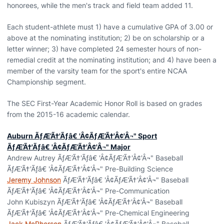
honorees, while the men's track and field team added 11.
Each student-athlete must 1) have a cumulative GPA of 3.00 or
above at the nominating institution; 2) be on scholarship or a
letter winner; 3) have completed 24 semester hours of non-
remedial credit at the nominating institution; and 4) have been a
member of the varsity team for the sport's entire NCAA
Championship segment.
The SEC First-Year Academic Honor Roll is based on grades
from the 2015-16 academic calendar.
Auburn ÃƒÆ’Ã†'Ãƒâ€ 'Â¢ÃƒÆ’Ã†'Â¢'Â¬" Sport
ÃƒÆ’Ã†'Ãƒâ€ 'Â¢ÃƒÆ’Ã†'Â¢'Â¬" Major
Andrew Autrey ÃƒÆ’Ã†'Ãƒâ€ 'Â¢ÃƒÆ’Ã†'Â¢'Â¬" Baseball
ÃƒÆ’Ã†'Ãƒâ€ 'Â¢ÃƒÆ’Ã†'Â¢'Â¬" Pre-Building Science
Jeremy Johnson
ÃƒÆ’Ã†'Ãƒâ€ 'Â¢ÃƒÆ’Ã†'Â¢'Â¬" Baseball
ÃƒÆ’Ã†'Ãƒâ€ 'Â¢ÃƒÆ’Ã†'Â¢'Â¬" Pre-Communication
John Kubiszyn ÃƒÆ’Ã†'Ãƒâ€ 'Â¢ÃƒÆ’Ã†'Â¢'Â¬" Baseball
ÃƒÆ’Ã†'Ãƒâ€ 'Â¢ÃƒÆ’Ã†'Â¢'Â¬" Pre-Chemical Engineering
Jack McPherson
ÃƒÆ’Ã†'Ãƒâ€ 'Â¢ÃƒÆ’Ã†'Â¢'Â¬" Baseball