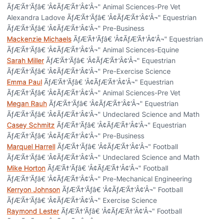
ÃƒÆ’Ã†'Ãƒâ€ 'Â¢ÃƒÆ’Ã†'Â¢'Â¬" Animal Sciences-Pre Vet
Alexandra Ladove ÃƒÆ’Ã†'Ãƒâ€ 'Â¢ÃƒÆ’Ã†'Â¢'Â¬" Equestrian
ÃƒÆ’Ã†'Ãƒâ€ 'Â¢ÃƒÆ’Ã†'Â¢'Â¬" Pre-Business
Mackenzie Michaels
ÃƒÆ’Ã†'Ãƒâ€ 'Â¢ÃƒÆ’Ã†'Â¢'Â¬" Equestrian
ÃƒÆ’Ã†'Ãƒâ€ 'Â¢ÃƒÆ’Ã†'Â¢'Â¬" Animal Sciences-Equine
Sarah Miller
ÃƒÆ’Ã†'Ãƒâ€ 'Â¢ÃƒÆ’Ã†'Â¢'Â¬" Equestrian
ÃƒÆ’Ã†'Ãƒâ€ 'Â¢ÃƒÆ’Ã†'Â¢'Â¬" Pre-Exercise Science
Emma Paul
ÃƒÆ’Ã†'Ãƒâ€ 'Â¢ÃƒÆ’Ã†'Â¢'Â¬" Equestrian
ÃƒÆ’Ã†'Ãƒâ€ 'Â¢ÃƒÆ’Ã†'Â¢'Â¬" Animal Sciences-Pre Vet
Megan Rauh
ÃƒÆ’Ã†'Ãƒâ€ 'Â¢ÃƒÆ’Ã†'Â¢'Â¬" Equestrian
ÃƒÆ’Ã†'Ãƒâ€ 'Â¢ÃƒÆ’Ã†'Â¢'Â¬" Undeclared Science and Math
Casey Schmitz
ÃƒÆ’Ã†'Ãƒâ€ 'Â¢ÃƒÆ’Ã†'Â¢'Â¬" Equestrian
ÃƒÆ’Ã†'Ãƒâ€ 'Â¢ÃƒÆ’Ã†'Â¢'Â¬" Pre-Business
Marquel Harrell
ÃƒÆ’Ã†'Ãƒâ€ 'Â¢ÃƒÆ’Ã†'Â¢'Â¬" Football
ÃƒÆ’Ã†'Ãƒâ€ 'Â¢ÃƒÆ’Ã†'Â¢'Â¬" Undeclared Science and Math
Mike Horton
ÃƒÆ’Ã†'Ãƒâ€ 'Â¢ÃƒÆ’Ã†'Â¢'Â¬" Football
ÃƒÆ’Ã†'Ãƒâ€ 'Â¢ÃƒÆ’Ã†'Â¢'Â¬" Pre-Mechanical Engineering
Kerryon Johnson
ÃƒÆ’Ã†'Ãƒâ€ 'Â¢ÃƒÆ’Ã†'Â¢'Â¬" Football
ÃƒÆ’Ã†'Ãƒâ€ 'Â¢ÃƒÆ’Ã†'Â¢'Â¬" Exercise Science
Raymond Lester
ÃƒÆ’Ã†'Ãƒâ€ 'Â¢ÃƒÆ’Ã†'Â¢'Â¬" Football