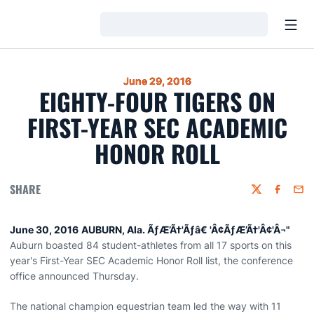
Open
Loading…
June 29, 2016
EIGHTY-FOUR TIGERS ON
FIRST-YEAR SEC ACADEMIC
HONOR ROLL
SHARE
Twitter
Faceboo
Emai
June 30, 2016
AUBURN, Ala. ÃƒÆ’Ã†'Ãƒâ€ 'Â¢ÃƒÆ’Ã†'Â¢'Â¬"
Auburn boasted 84 student-athletes from all 17 sports on this
year's First-Year SEC Academic Honor Roll list, the conference
office announced Thursday.
The national champion equestrian team led the way with 11