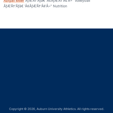
Abigail Miller
ÃƒÆ’Ã†'Ãƒâ€ 'Â¢ÃƒÆ’Ã†'Â¢'Â¬" Volleyball
ÃƒÆ’Ã†'Ãƒâ€ 'Â¢ÃƒÆ’Ã†'Â¢'Â¬" Nutrition
Opens in a new window
Opens in a new window
Opens in a new window
Opens in a new window
Opens in a new window
Copyright © 2026, Auburn University Athletics. All rights reserved.