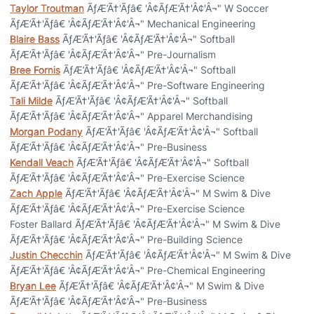
Taylor Troutman
ÃƒÆ’Ã†'Ãƒâ€ 'Â¢ÃƒÆ’Ã†'Â¢'Â¬" W Soccer
ÃƒÆ’Ã†'Ãƒâ€ 'Â¢ÃƒÆ’Ã†'Â¢'Â¬" Mechanical Engineering
Blaire Bass
ÃƒÆ’Ã†'Ãƒâ€ 'Â¢ÃƒÆ’Ã†'Â¢'Â¬" Softball
ÃƒÆ’Ã†'Ãƒâ€ 'Â¢ÃƒÆ’Ã†'Â¢'Â¬" Pre-Journalism
Bree Fornis
ÃƒÆ’Ã†'Ãƒâ€ 'Â¢ÃƒÆ’Ã†'Â¢'Â¬" Softball
ÃƒÆ’Ã†'Ãƒâ€ 'Â¢ÃƒÆ’Ã†'Â¢'Â¬" Pre-Software Engineering
Tali Milde
ÃƒÆ’Ã†'Ãƒâ€ 'Â¢ÃƒÆ’Ã†'Â¢'Â¬" Softball
ÃƒÆ’Ã†'Ãƒâ€ 'Â¢ÃƒÆ’Ã†'Â¢'Â¬" Apparel Merchandising
Morgan Podany
ÃƒÆ’Ã†'Ãƒâ€ 'Â¢ÃƒÆ’Ã†'Â¢'Â¬" Softball
ÃƒÆ’Ã†'Ãƒâ€ 'Â¢ÃƒÆ’Ã†'Â¢'Â¬" Pre-Business
Kendall Veach
ÃƒÆ’Ã†'Ãƒâ€ 'Â¢ÃƒÆ’Ã†'Â¢'Â¬" Softball
ÃƒÆ’Ã†'Ãƒâ€ 'Â¢ÃƒÆ’Ã†'Â¢'Â¬" Pre-Exercise Science
Zach Apple
ÃƒÆ’Ã†'Ãƒâ€ 'Â¢ÃƒÆ’Ã†'Â¢'Â¬" M Swim & Dive
ÃƒÆ’Ã†'Ãƒâ€ 'Â¢ÃƒÆ’Ã†'Â¢'Â¬" Pre-Exercise Science
Foster Ballard ÃƒÆ’Ã†'Ãƒâ€ 'Â¢ÃƒÆ’Ã†'Â¢'Â¬" M Swim & Dive
ÃƒÆ’Ã†'Ãƒâ€ 'Â¢ÃƒÆ’Ã†'Â¢'Â¬" Pre-Building Science
Justin Checchin
ÃƒÆ’Ã†'Ãƒâ€ 'Â¢ÃƒÆ’Ã†'Â¢'Â¬" M Swim & Dive
ÃƒÆ’Ã†'Ãƒâ€ 'Â¢ÃƒÆ’Ã†'Â¢'Â¬" Pre-Chemical Engineering
Bryan Lee
ÃƒÆ’Ã†'Ãƒâ€ 'Â¢ÃƒÆ’Ã†'Â¢'Â¬" M Swim & Dive
ÃƒÆ’Ã†'Ãƒâ€ 'Â¢ÃƒÆ’Ã†'Â¢'Â¬" Pre-Business