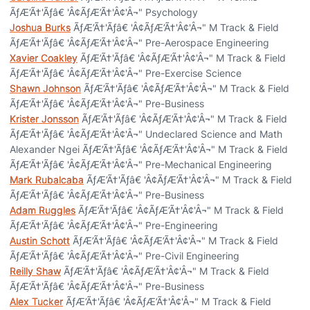
ÃƒÆ’Ã†'Ãƒâ€ 'Â¢ÃƒÆ’Ã†'Â¢'Â¬" Psychology
Joshua Burks
ÃƒÆ’Ã†'Ãƒâ€ 'Â¢ÃƒÆ’Ã†'Â¢'Â¬" M Track & Field
ÃƒÆ’Ã†'Ãƒâ€ 'Â¢ÃƒÆ’Ã†'Â¢'Â¬" Pre-Aerospace Engineering
Xavier Coakley
ÃƒÆ’Ã†'Ãƒâ€ 'Â¢ÃƒÆ’Ã†'Â¢'Â¬" M Track & Field
ÃƒÆ’Ã†'Ãƒâ€ 'Â¢ÃƒÆ’Ã†'Â¢'Â¬" Pre-Exercise Science
Shawn Johnson
ÃƒÆ’Ã†'Ãƒâ€ 'Â¢ÃƒÆ’Ã†'Â¢'Â¬" M Track & Field
ÃƒÆ’Ã†'Ãƒâ€ 'Â¢ÃƒÆ’Ã†'Â¢'Â¬" Pre-Business
Krister Jonsson
ÃƒÆ’Ã†'Ãƒâ€ 'Â¢ÃƒÆ’Ã†'Â¢'Â¬" M Track & Field
ÃƒÆ’Ã†'Ãƒâ€ 'Â¢ÃƒÆ’Ã†'Â¢'Â¬" Undeclared Science and Math
Alexander Ngei ÃƒÆ’Ã†'Ãƒâ€ 'Â¢ÃƒÆ’Ã†'Â¢'Â¬" M Track & Field
ÃƒÆ’Ã†'Ãƒâ€ 'Â¢ÃƒÆ’Ã†'Â¢'Â¬" Pre-Mechanical Engineering
Mark Rubalcaba
ÃƒÆ’Ã†'Ãƒâ€ 'Â¢ÃƒÆ’Ã†'Â¢'Â¬" M Track & Field
ÃƒÆ’Ã†'Ãƒâ€ 'Â¢ÃƒÆ’Ã†'Â¢'Â¬" Pre-Business
Adam Ruggles
ÃƒÆ’Ã†'Ãƒâ€ 'Â¢ÃƒÆ’Ã†'Â¢'Â¬" M Track & Field
ÃƒÆ’Ã†'Ãƒâ€ 'Â¢ÃƒÆ’Ã†'Â¢'Â¬" Pre-Engineering
Austin Schott
ÃƒÆ’Ã†'Ãƒâ€ 'Â¢ÃƒÆ’Ã†'Â¢'Â¬" M Track & Field
ÃƒÆ’Ã†'Ãƒâ€ 'Â¢ÃƒÆ’Ã†'Â¢'Â¬" Pre-Civil Engineering
Reilly Shaw
ÃƒÆ’Ã†'Ãƒâ€ 'Â¢ÃƒÆ’Ã†'Â¢'Â¬" M Track & Field
ÃƒÆ’Ã†'Ãƒâ€ 'Â¢ÃƒÆ’Ã†'Â¢'Â¬" Pre-Business
Alex Tucker
ÃƒÆ’Ã†'Ãƒâ€ 'Â¢ÃƒÆ’Ã†'Â¢'Â¬" M Track & Field