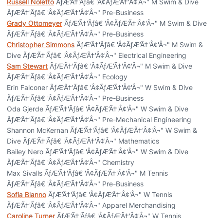
Russell Noletto
ÃƒÆ’Ã†'Ãƒâ€ 'Â¢ÃƒÆ’Ã†'Â¢'Â¬" M Swim & Dive
ÃƒÆ’Ã†'Ãƒâ€ 'Â¢ÃƒÆ’Ã†'Â¢'Â¬" Pre-Business
Grady Ottomeyer
ÃƒÆ’Ã†'Ãƒâ€ 'Â¢ÃƒÆ’Ã†'Â¢'Â¬" M Swim & Dive
ÃƒÆ’Ã†'Ãƒâ€ 'Â¢ÃƒÆ’Ã†'Â¢'Â¬" Pre-Business
Christopher Simmons
ÃƒÆ’Ã†'Ãƒâ€ 'Â¢ÃƒÆ’Ã†'Â¢'Â¬" M Swim &
Dive ÃƒÆ’Ã†'Ãƒâ€ 'Â¢ÃƒÆ’Ã†'Â¢'Â¬" Electrical Engineering
Sam Stewart
ÃƒÆ’Ã†'Ãƒâ€ 'Â¢ÃƒÆ’Ã†'Â¢'Â¬" M Swim & Dive
ÃƒÆ’Ã†'Ãƒâ€ 'Â¢ÃƒÆ’Ã†'Â¢'Â¬" Ecology
Erin Falconer ÃƒÆ’Ã†'Ãƒâ€ 'Â¢ÃƒÆ’Ã†'Â¢'Â¬" W Swim & Dive
ÃƒÆ’Ã†'Ãƒâ€ 'Â¢ÃƒÆ’Ã†'Â¢'Â¬" Pre-Business
Oda Gjerde ÃƒÆ’Ã†'Ãƒâ€ 'Â¢ÃƒÆ’Ã†'Â¢'Â¬" W Swim & Dive
ÃƒÆ’Ã†'Ãƒâ€ 'Â¢ÃƒÆ’Ã†'Â¢'Â¬" Pre-Mechanical Engineering
Shannon McKernan ÃƒÆ’Ã†'Ãƒâ€ 'Â¢ÃƒÆ’Ã†'Â¢'Â¬" W Swim &
Dive ÃƒÆ’Ã†'Ãƒâ€ 'Â¢ÃƒÆ’Ã†'Â¢'Â¬" Mathematics
Bailey Nero ÃƒÆ’Ã†'Ãƒâ€ 'Â¢ÃƒÆ’Ã†'Â¢'Â¬" W Swim & Dive
ÃƒÆ’Ã†'Ãƒâ€ 'Â¢ÃƒÆ’Ã†'Â¢'Â¬" Chemistry
Max Sivalls ÃƒÆ’Ã†'Ãƒâ€ 'Â¢ÃƒÆ’Ã†'Â¢'Â¬" M Tennis
ÃƒÆ’Ã†'Ãƒâ€ 'Â¢ÃƒÆ’Ã†'Â¢'Â¬" Pre-Business
Sofia Blanno
ÃƒÆ’Ã†'Ãƒâ€ 'Â¢ÃƒÆ’Ã†'Â¢'Â¬" W Tennis
ÃƒÆ’Ã†'Ãƒâ€ 'Â¢ÃƒÆ’Ã†'Â¢'Â¬" Apparel Merchandising
Caroline Turner
ÃƒÆ’Ã†'Ãƒâ€ 'Â¢ÃƒÆ’Ã†'Â¢'Â¬" W Tennis